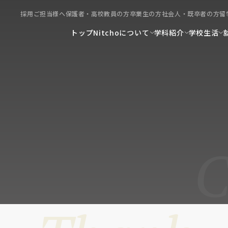
採用ご担当様へ
保護者・高校教員の方
卒業生の方
社会人・既卒者の方
留
トップ
Nitchoについて
学科紹介
学校生活
C