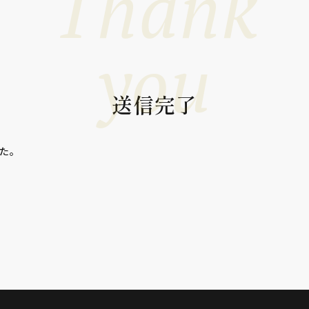
Thank
you
送信完了
た。