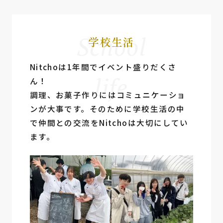
School
学校生活
Nitchoは1年間でイベント盛りだくさ
life
ん！
調理、お菓⼦作りにはコミュニケーショ
ンが⼤事です。そのために学校⽣活の中
で仲間との交流をNitchoは⼤切にしてい
ます。