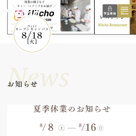
instagram
日本調理技術専門学校
学生専用
Menu
Next
オープンキャンパス
8/18
[火]
News
お知らせ