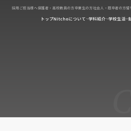
採用ご担当様へ
保護者・高校教員の方
卒業生の方
社会人・既卒者の方
留
トップ
Nitchoについて
学科紹介
学校生活
C