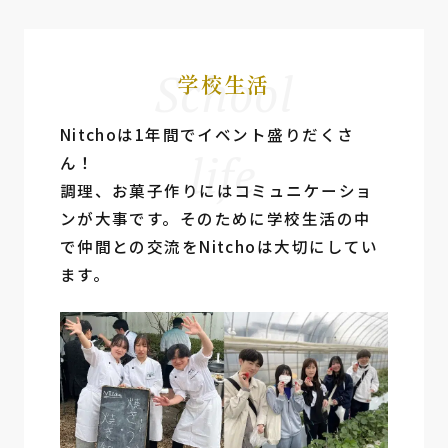
School
学校生活
Nitchoは1年間でイベント盛りだくさ
life
ん！
調理、お菓⼦作りにはコミュニケーショ
ンが⼤事です。そのために学校⽣活の中
で仲間との交流をNitchoは⼤切にしてい
ます。