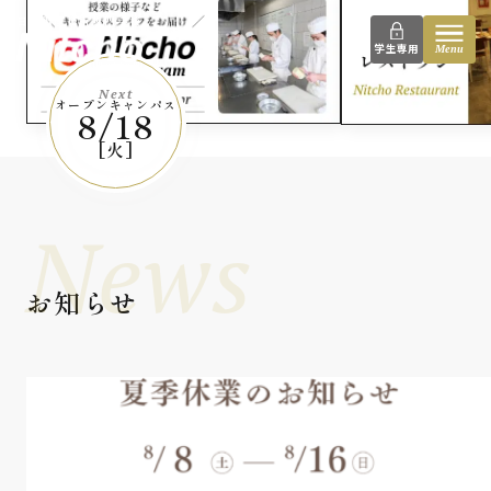
instagram
日本調理技術専門学校
学生専用
Menu
Next
オープンキャンパス
8/18
[火]
News
お知らせ