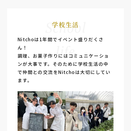
School
学校生活
Nitchoは1年間でイベント盛りだくさ
life
ん！
調理、お菓⼦作りにはコミュニケーショ
ンが⼤事です。そのために学校⽣活の中
で仲間との交流をNitchoは⼤切にしてい
ます。