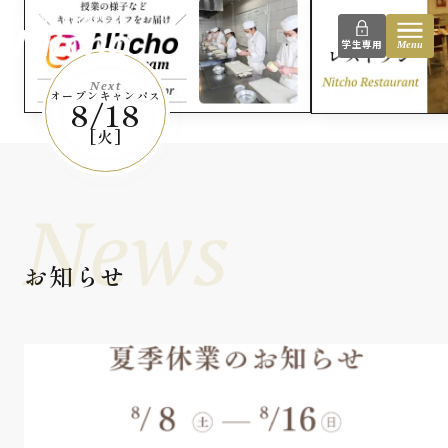
instagram
日本調理技術専門学校
学生専用
Menu
Next
オープンキャンパス
8/18
[火]
News
お知らせ