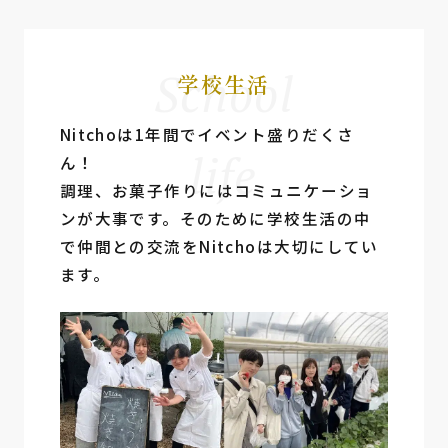
School
学校生活
Nitchoは1年間でイベント盛りだくさ
life
ん！
調理、お菓⼦作りにはコミュニケーショ
ンが⼤事です。そのために学校⽣活の中
で仲間との交流をNitchoは⼤切にしてい
ます。