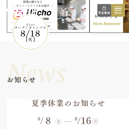
instagram
日本調理技術専門学校
学生専用
Menu
Next
オープンキャンパス
8/18
[火]
News
お知らせ