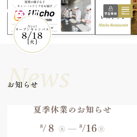
instagram
日本調理技術専門学校
学生専用
Menu
Next
オープンキャンパス
8/18
[火]
News
お知らせ