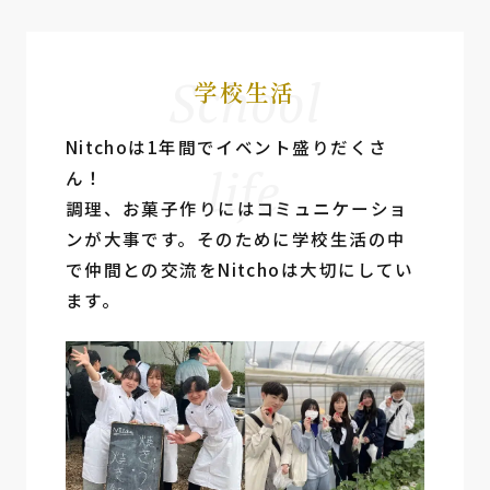
School
学校生活
Nitchoは1年間でイベント盛りだくさ
life
ん！
調理、お菓⼦作りにはコミュニケーショ
ンが⼤事です。そのために学校⽣活の中
で仲間との交流をNitchoは⼤切にしてい
ます。