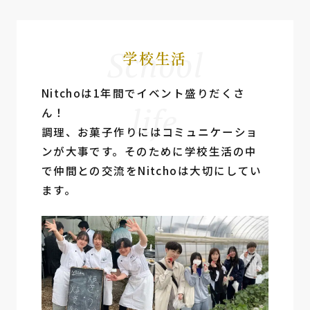
School
学校生活
Nitchoは1年間でイベント盛りだくさ
life
ん！
調理、お菓⼦作りにはコミュニケーショ
ンが⼤事です。そのために学校⽣活の中
で仲間との交流をNitchoは⼤切にしてい
ます。