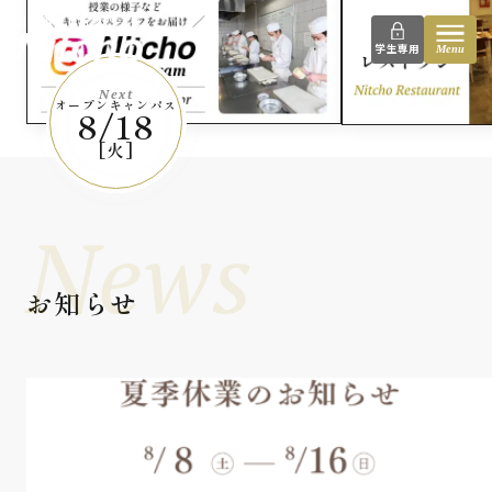
instagram
日本調理技術専門学校
学生専用
Menu
Next
オープンキャンパス
8/18
[火]
News
お知らせ