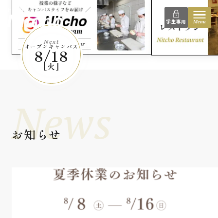
instagram
日本調理技術専門学校
学生専用
Menu
Next
オープンキャンパス
8/18
[火]
News
お知らせ