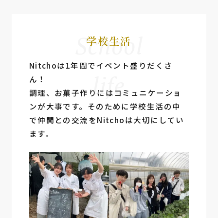
School
学校生活
Nitchoは1年間でイベント盛りだくさ
life
ん！
調理、お菓⼦作りにはコミュニケーショ
ンが⼤事です。そのために学校⽣活の中
で仲間との交流をNitchoは⼤切にしてい
ます。